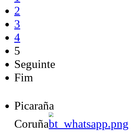
2
3
4
5
Seguinte
Fim
Picaraña
Coruña