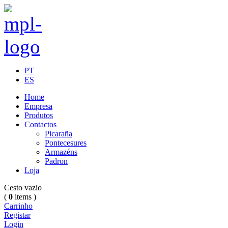
PT
ES
Home
Empresa
Produtos
Contactos
Picaraña
Pontecesures
Armazéns
Padron
Loja
Cesto vazio
(
0
items )
Carrinho
Registar
Login