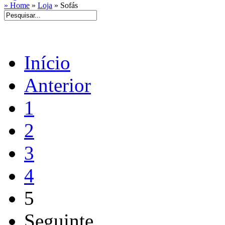
» Home
»
Loja
»
Sofás
Início
Anterior
1
2
3
4
5
Seguinte