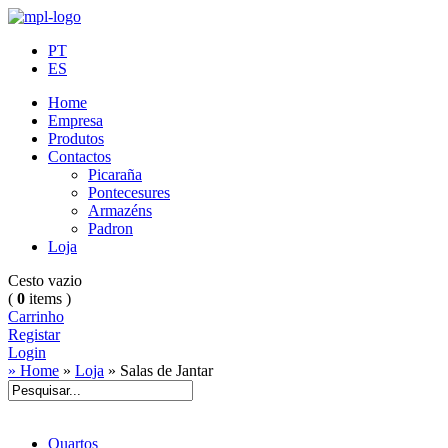
PT
ES
Home
Empresa
Produtos
Contactos
Picaraña
Pontecesures
Armazéns
Padron
Loja
Cesto vazio
(
0
items )
Carrinho
Registar
Login
» Home
»
Loja
»
Salas de Jantar
Quartos