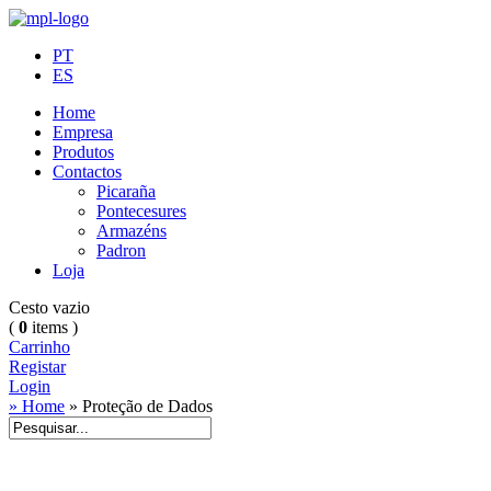
PT
ES
Home
Empresa
Produtos
Contactos
Picaraña
Pontecesures
Armazéns
Padron
Loja
Cesto vazio
(
0
items )
Carrinho
Registar
Login
» Home
»
Proteção de Dados